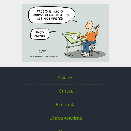
Asturies
Cultura
Economía
Llingua Asturiana