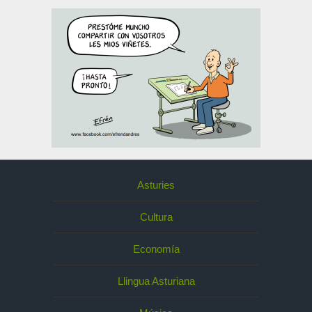
Asturies
Cultura
Economía
Llingua Asturiana