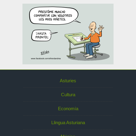
Asturies
Cultura
Economía
Llingua Asturiana