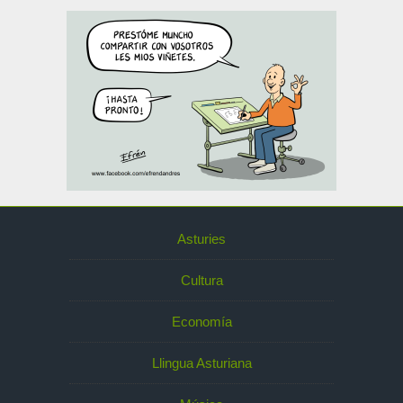
Asturies
Cultura
Economía
Llingua Asturiana