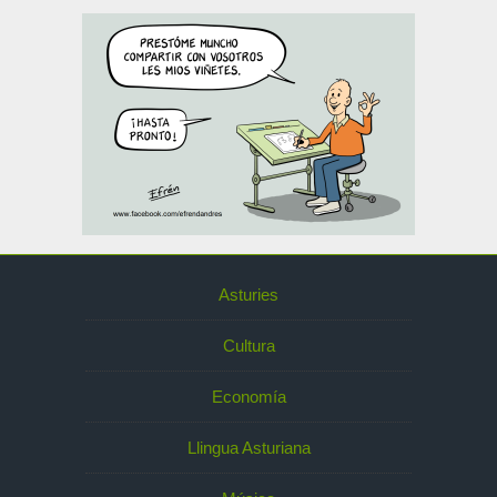
Asturies
Cultura
Economía
Llingua Asturiana