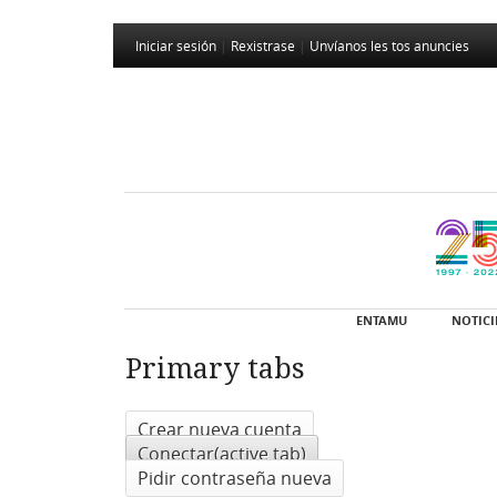
Iniciar sesión
|
Rexistrase
|
Unvíanos les tos anuncies
ENTAMU
NOTICI
Primary tabs
Crear nueva cuenta
Conectar
(active tab)
Pidir contraseña nueva