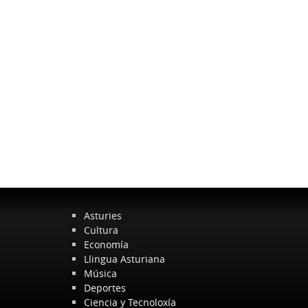
Asturies
Cultura
Economía
Llingua Asturiana
Música
Deportes
Ciencia y Tecnoloxía