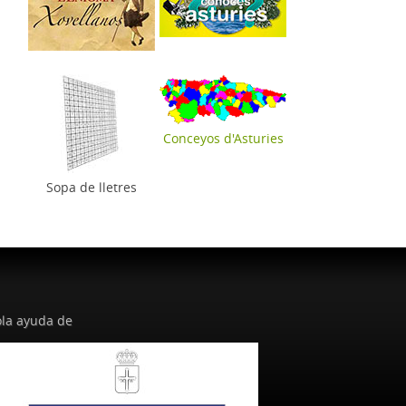
Conceyos d'Asturies
Sopa de lletres
la ayuda de