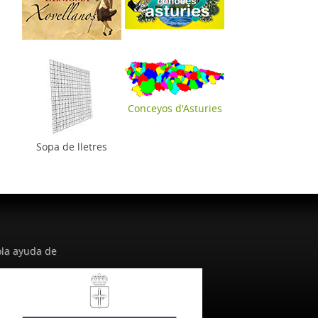
Conceyos d'Asturies
Sopa de lletres
la ayuda de