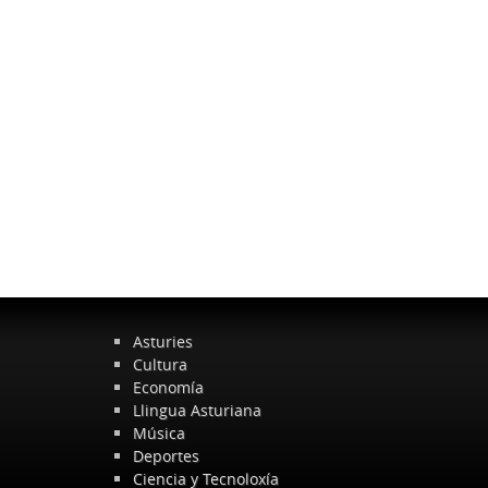
Asturies
Cultura
Economía
Llingua Asturiana
Música
Deportes
Ciencia y Tecnoloxía