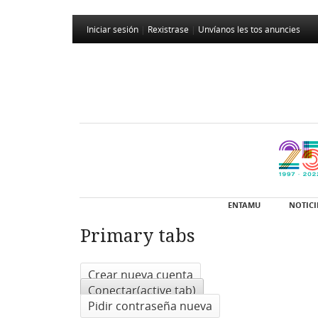
Iniciar sesión
|
Rexistrase
|
Unvíanos les tos anuncies
ENTAMU
NOTICI
Primary tabs
Crear nueva cuenta
Conectar
(active tab)
Pidir contraseña nueva