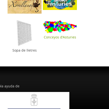
Conceyos d'Asturies
Sopa de lletres
la ayuda de