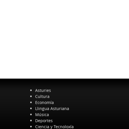
Asturies
Cultura
Economía
Llingua Asturiana
Música
Deportes
Ciencia y Tecnoloxía