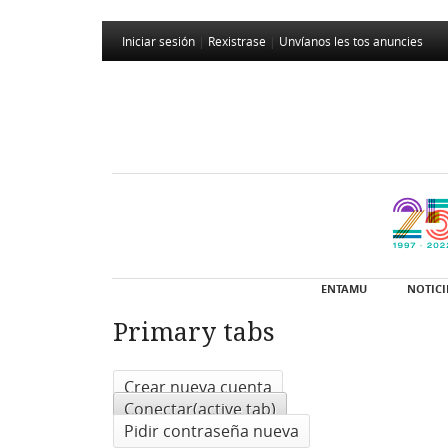
Iniciar sesión
|
Rexistrase
|
Unvíanos les tos anuncies
ENTAMU
NOTICI
Primary tabs
Crear nueva cuenta
Conectar
(active tab)
Pidir contraseña nueva