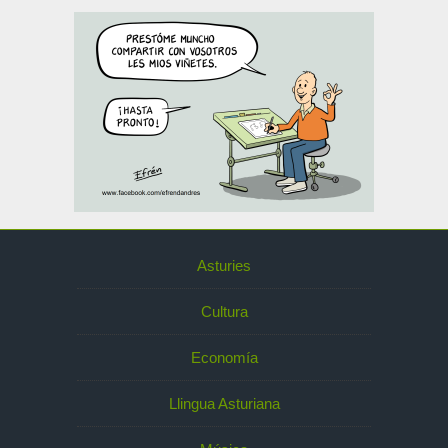
Asturies
Cultura
Economía
Llingua Asturiana