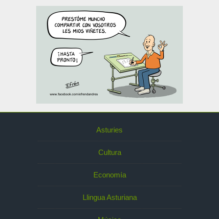
Asturies
Cultura
Economía
Llingua Asturiana