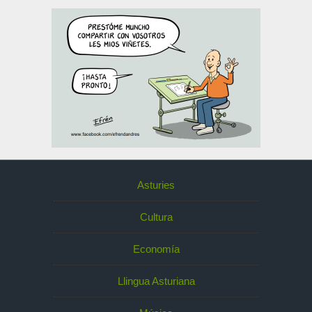
Asturies
Cultura
Economía
Llingua Asturiana