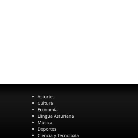
Asturies
Cultura
Economía
Llingua Asturiana
Música
Deportes
Ciencia y Tecnoloxía