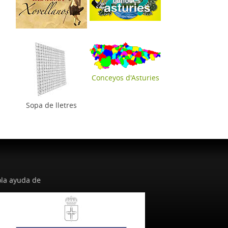
Conceyos d'Asturies
Sopa de lletres
la ayuda de