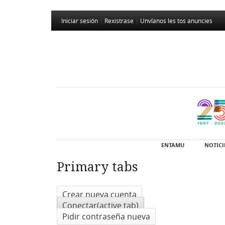
Iniciar sesión
|
Rexistrase
|
Unvíanos les tos anuncies
ENTAMU
NOTICI
Primary tabs
Crear nueva cuenta
Conectar
(active tab)
Pidir contraseña nueva