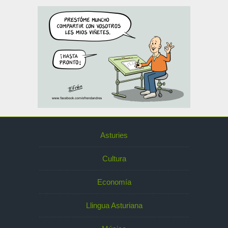
Asturies
Cultura
Economía
Llingua Asturiana