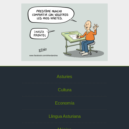
Asturies
Cultura
Economía
Llingua Asturiana