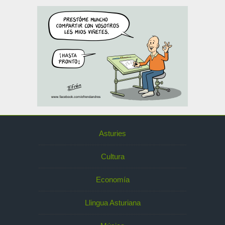
Asturies
Cultura
Economía
Llingua Asturiana