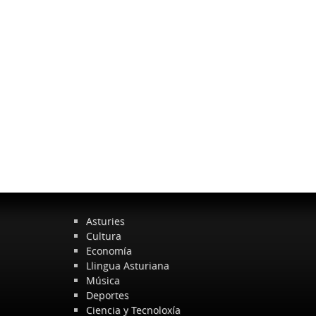
Asturies
Cultura
Economía
Llingua Asturiana
Música
Deportes
Ciencia y Tecnoloxía