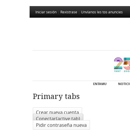
Iniciar sesión
|
Rexistrase
|
Unvíanos les tos anuncies
ENTAMU
NOTICI
Primary tabs
Crear nueva cuenta
Conectar
(active tab)
Pidir contraseña nueva