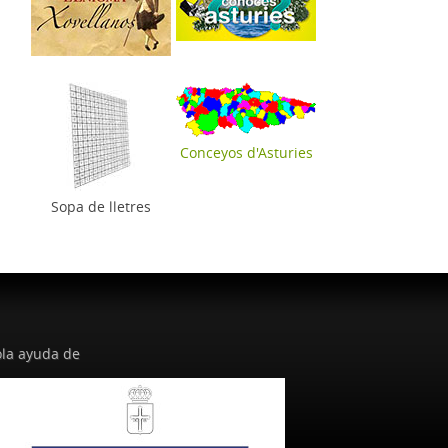
Conceyos d'Asturies
Sopa de lletres
la ayuda de