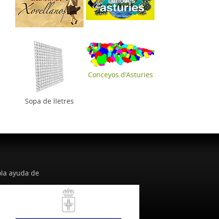
Conceyos d'Asturies
Sopa de lletres
la ayuda de