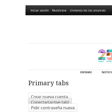
Iniciar sesión
|
Rexistrase
|
Unvíanos les tos anuncies
ENTAMU
NOTICI
Primary tabs
Crear nueva cuenta
Conectar
(active tab)
Pidir contraseña nueva