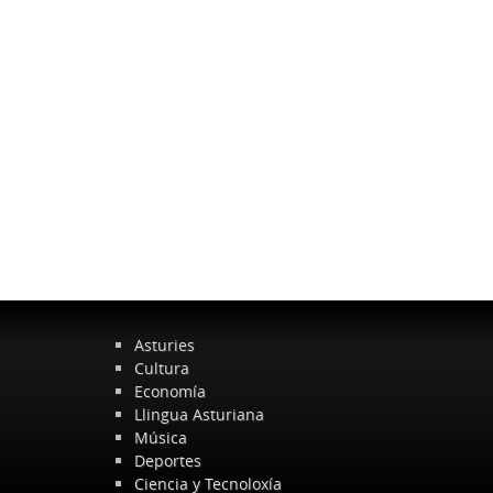
Asturies
Cultura
Economía
Llingua Asturiana
Música
Deportes
Ciencia y Tecnoloxía