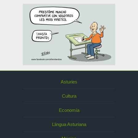
Asturies
Cultura
Economía
Llingua Asturiana