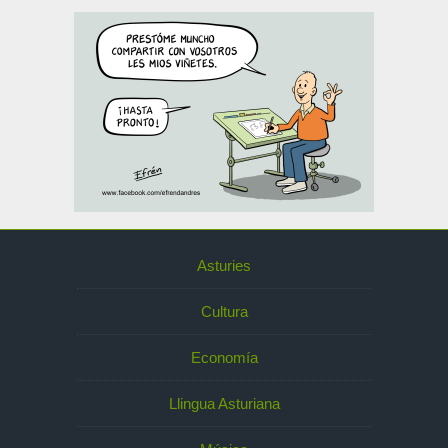
Asturies
Cultura
Economía
Llingua Asturiana