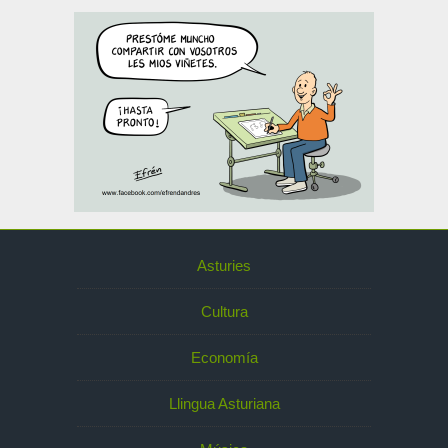
Asturies
Cultura
Economía
Llingua Asturiana