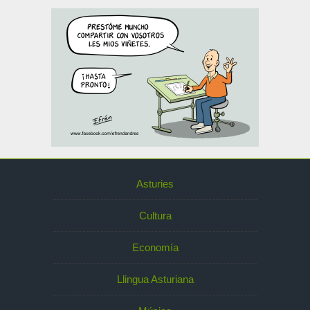
Asturies
Cultura
Economía
Llingua Asturiana