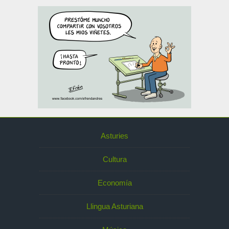
Asturies
Cultura
Economía
Llingua Asturiana