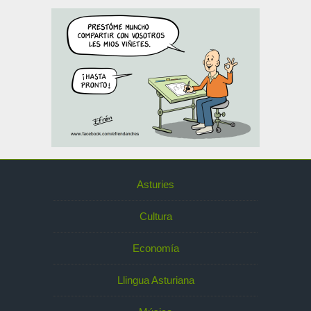
Asturies
Cultura
Economía
Llingua Asturiana