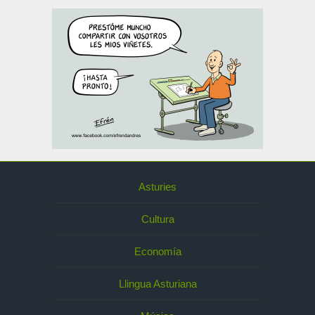
Asturies
Cultura
Economía
Llingua Asturiana