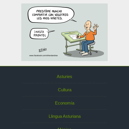
Asturies
Cultura
Economía
Llingua Asturiana