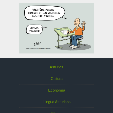
Asturies
Cultura
Economía
Llingua Asturiana