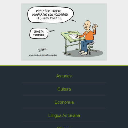
Asturies
Cultura
Economía
Llingua Asturiana