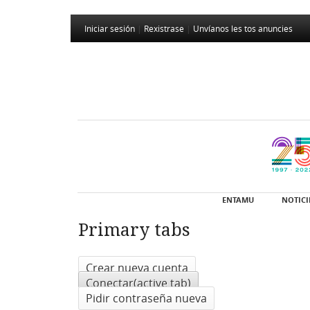
Iniciar sesión
|
Rexistrase
|
Unvíanos les tos anuncies
ENTAMU
NOTICI
Primary tabs
Crear nueva cuenta
Conectar
(active tab)
Pidir contraseña nueva