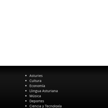
Asturies
Cultura
Economía
Llingua Asturiana
Música
Deportes
Ciencia y Tecnoloxía