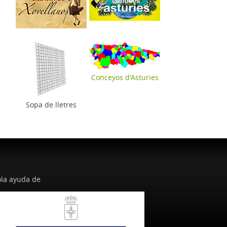
Conceyos d'Asturies
Sopa de lletres
la ayuda de