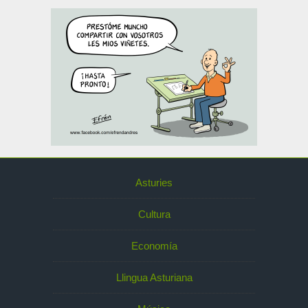
Asturies
Cultura
Economía
Llingua Asturiana