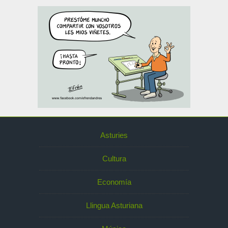
Asturies
Cultura
Economía
Llingua Asturiana