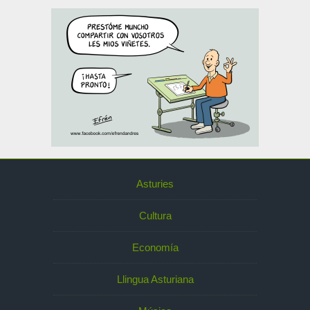
Asturies
Cultura
Economía
Llingua Asturiana