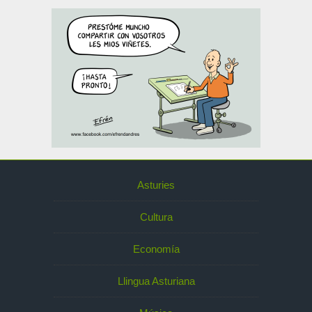
Asturies
Cultura
Economía
Llingua Asturiana