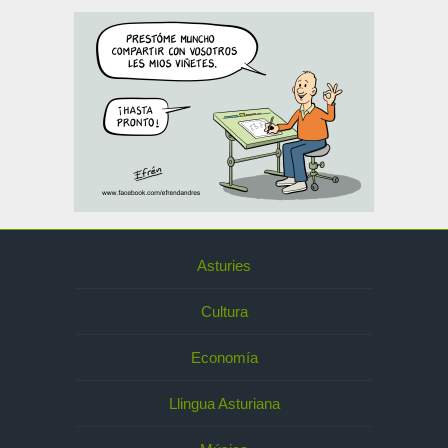
Asturies
Cultura
Economía
Llingua Asturiana