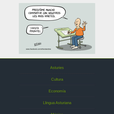
Asturies
Cultura
Economía
Llingua Asturiana