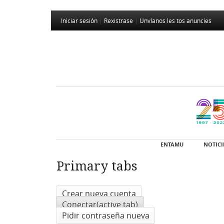
Iniciar sesión
|
Rexistrase
|
Unvíanos les tos anuncies
ENTAMU
NOTICI
Primary tabs
Crear nueva cuenta
Conectar
(active tab)
Pidir contraseña nueva