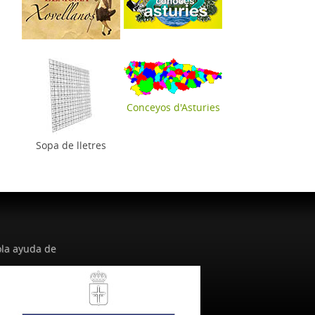
Conceyos d'Asturies
Sopa de lletres
la ayuda de