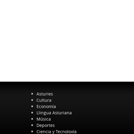
Asturies
Cultura
Economía
Llingua Asturiana
Música
Deportes
Ciencia y Tecnoloxía