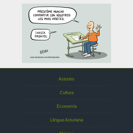
Asturies
Cultura
Economía
Llingua Asturiana