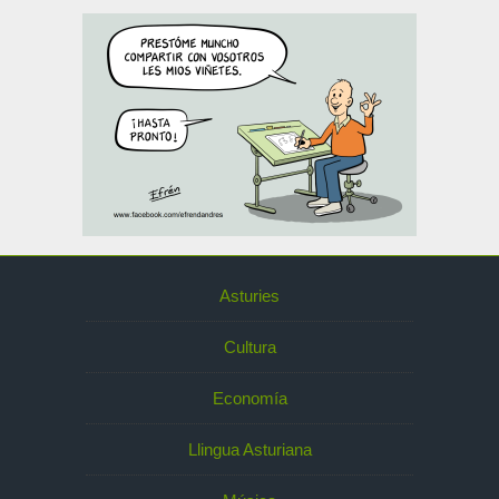
Asturies
Cultura
Economía
Llingua Asturiana