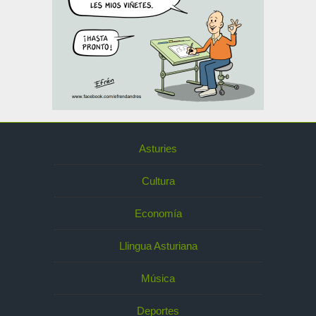
Asturies
Cultura
Economía
Llingua Asturiana
Música
Deportes