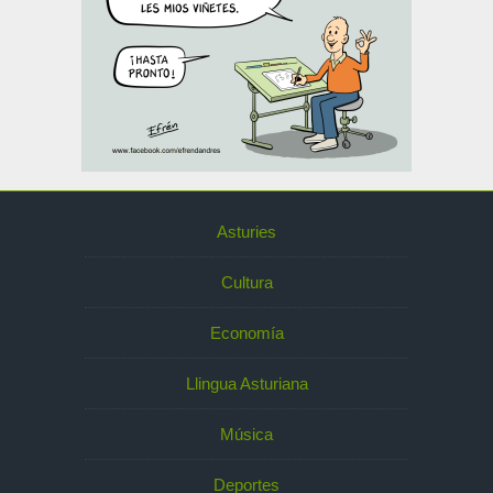
Asturies
Cultura
Economía
Llingua Asturiana
Música
Deportes