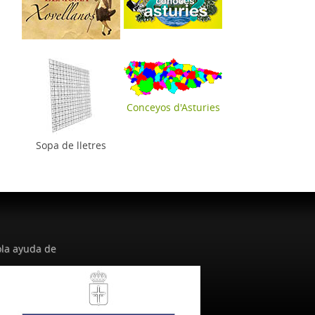
Conceyos d'Asturies
Sopa de lletres
la ayuda de