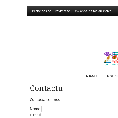
Iniciar sesión
|
Rexistrase
|
Unvíanos les tos anuncies
ENTAMU
NOTICI
Contactu
Contacta con nos
Nome
E-mail