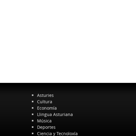
Asturies
Cultura
Economía
Llingua Asturiana
Música
Deportes
Ciencia y Tecnoloxía