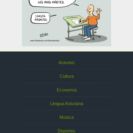
Asturies
Cultura
Economía
Llingua Asturiana
Música
Deportes