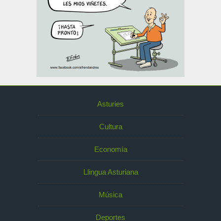
Asturies
Cultura
Economía
Llingua Asturiana
Música
Deportes