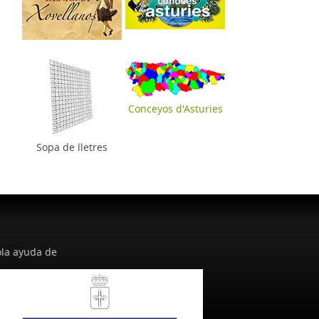
Conceyos d'Asturies
Sopa de lletres
la ayuda de