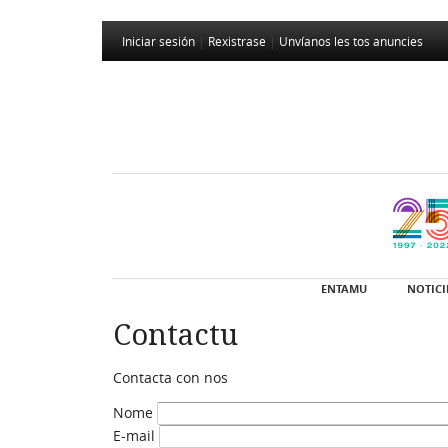
Iniciar sesión
|
Rexistrase
|
Unvíanos les tos anuncies
ENTAMU
NOTICI
Contactu
Contacta con nos
Nome
E-mail