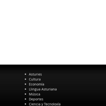
Asturies
Cultura
Economía
Llingua Asturiana
Música
Deportes
Ciencia y Tecnoloxía