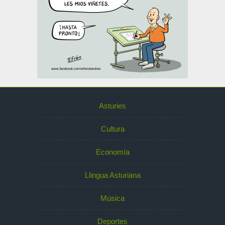
Asturies
Cultura
Economía
Llingua Asturiana
Música
Deportes