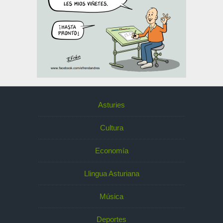
Asturies
Cultura
Economía
Llingua Asturiana
Música
Deportes