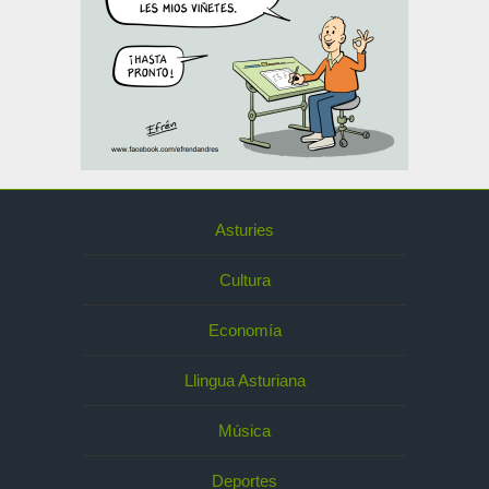
Asturies
Cultura
Economía
Llingua Asturiana
Música
Deportes