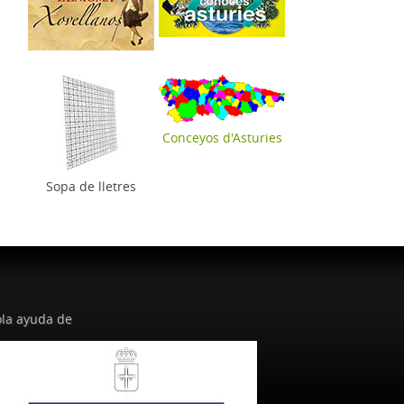
Conceyos d'Asturies
Sopa de lletres
la ayuda de