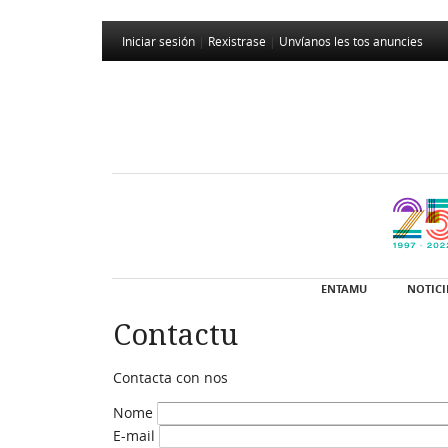
Iniciar sesión
|
Rexistrase
|
Unvíanos les tos anuncies
ENTAMU
NOTICI
Contactu
Contacta con nos
Nome
E-mail