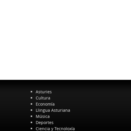
Asturies
Cultura
Economía
Llingua Asturiana
Música
Deportes
Ciencia y Tecnoloxía