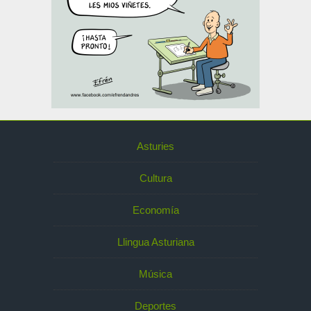
Asturies
Cultura
Economía
Llingua Asturiana
Música
Deportes