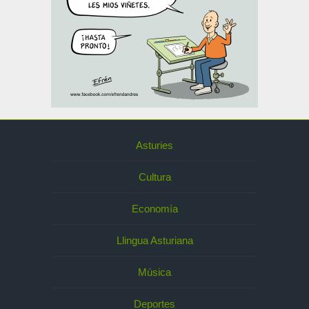
Asturies
Cultura
Economía
Llingua Asturiana
Música
Deportes