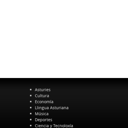
Asturies
Cultura
Economía
Llingua Asturiana
Música
Deportes
Ciencia y Tecnoloxía