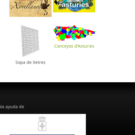
Conceyos d'Asturies
Sopa de lletres
la ayuda de