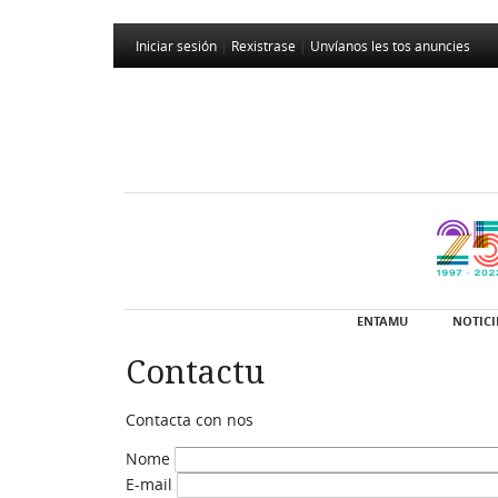
Iniciar sesión
|
Rexistrase
|
Unvíanos les tos anuncies
ENTAMU
NOTICI
Contactu
Contacta con nos
Nome
E-mail